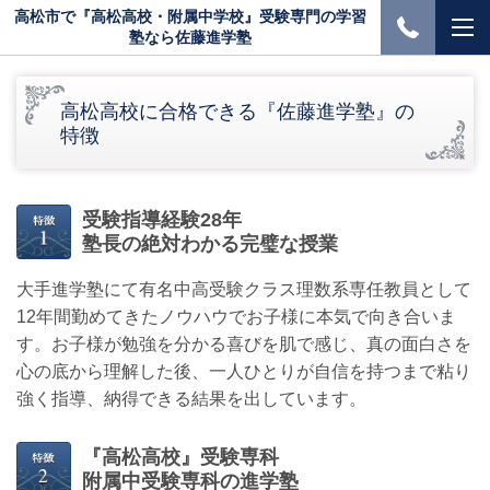
高松市で『高松高校・附属中学校』受験専門の学習
塾なら佐藤進学塾
高松高校に合格できる『佐藤進学塾』の
特徴
受験指導経験28年
塾長の絶対わかる完璧な授業
大手進学塾にて有名中高受験クラス理数系専任教員として
12年間勤めてきたノウハウでお子様に本気で向き合いま
す。お子様が勉強を分かる喜びを肌で感じ、真の面白さを
心の底から理解した後、一人ひとりが自信を持つまで粘り
強く指導、納得できる結果を出しています。
『高松高校』受験専科
附属中受験専科の進学塾