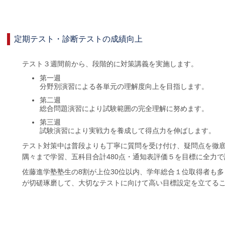
定期テスト・診断テストの成績向上
テスト３週間前から、段階的に対策講義を実施します。
第一週
分野別演習による各単元の理解度向上を目指します。
第二週
総合問題演習により試験範囲の完全理解に努めます。
第三週
試験演習により実戦力を養成して得点力を伸ばします。
テスト対策中は普段よりも丁寧に質問を受け付け、疑問点を徹
隅々まで学習、五科目合計480点・通知表評価５を目標に全力
佐藤進学塾塾生の8割が上位30位以内、学年総合１位取得者も
が切磋琢磨して、大切なテストに向けて高い目標設定を立てる