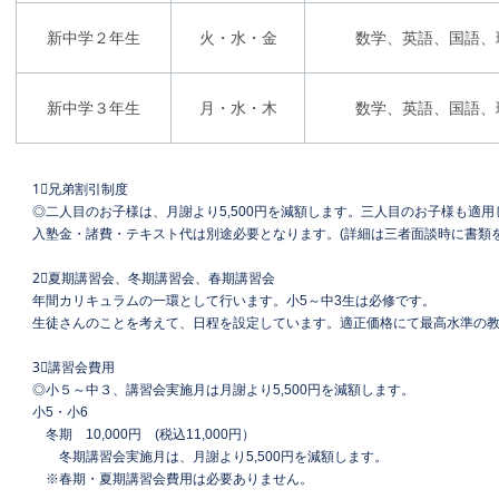
新中学２年生
火・水・金
数学、英語、国語、
新中学３年生
月・水・木
数学、英語、国語、
1⃣兄弟割引制度
◎二人目のお子様は、月謝より5,500円を減額します。三人目のお子様も適用
入塾金・諸費・テキスト代は別途必要となります。(詳細は三者面談時に書類
2⃣夏期講習会、冬期講習会、春期講習会
年間カリキュラムの一環として行います。小5～中3生は必修です。
生徒さんのことを考えて、日程を設定しています。適正価格にて最高水準の
3⃣講習会費用
◎小５～中３、講習会実施月は月謝より5,500円を減額します。
小5・小6
冬期 10,000円 (税込11,000円）
冬期講習会実施月は、月謝より5,500円を減額します。
※春期・夏期講習会費用は必要ありません。