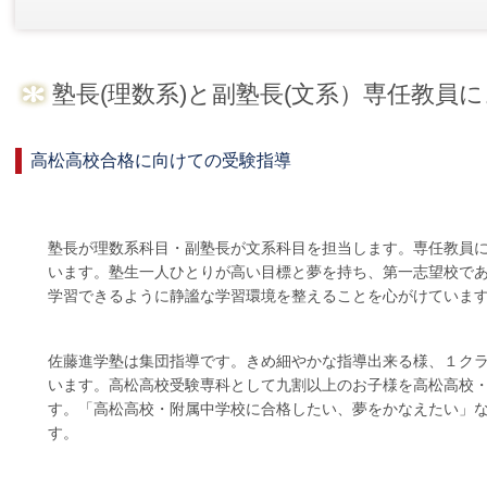
塾長(理数系)と副塾長(文系）専任教員
高松高校合格に向けての受験指導
塾長が理数系科目・副塾長が文系科目を担当します。専任教員
います。塾生一人ひとりが高い目標と夢を持ち、第一志望校で
学習できるように静謐な学習環境を整えることを心がけていま
佐藤進学塾は集団指導です。きめ細やかな指導出来る様、１クラ
います。高松高校受験専科として九割以上のお子様を高松高校
す。「高松高校・附属中学校に合格したい、夢をかなえたい」
す。