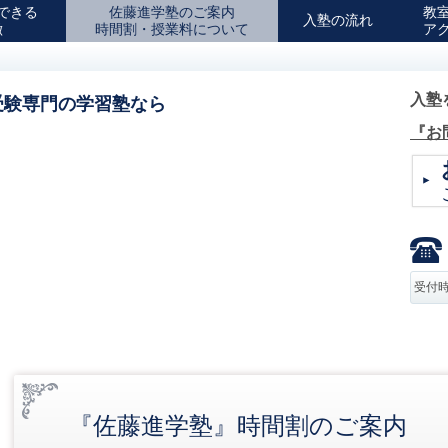
できる
佐藤進学塾のご案内
教
入塾の流れ
徴
時間割・授業料について
ア
入塾
受験専門の学習塾なら
『お
受付
『佐藤進学塾』時間割のご案内